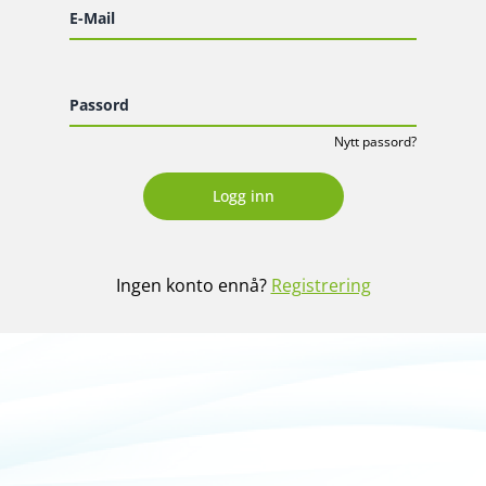
E-Mail
Passord
Nytt passord
?
Logg inn
Ingen konto ennå?
Registrering